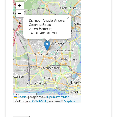
+
−
×
Dr. med. Angela Anders
Osterstraße 36
20259 Hamburg
+49 40 431810790
2 km
Leaflet
|
Map data ©
OpenStreetMap
1 mi
contributors,
CC-BY-SA
, Imagery ©
Mapbox