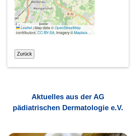
2 km
Leaflet
|
Map data ©
OpenStreetMap
1 mi
contributors,
CC-BY-SA
, Imagery ©
Mapbox
Zurück
Aktuelles aus der AG
pädiatrischen Dermatologie e.V.