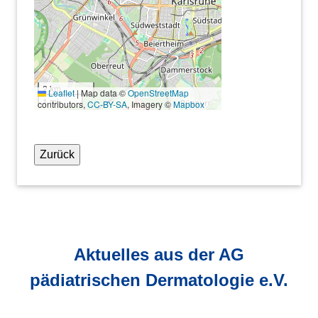
2 km
Leaflet
|
Map data ©
OpenStreetMap
1 mi
contributors,
CC-BY-SA
, Imagery ©
Mapbox
Zurück
Aktuelles aus der AG
pädiatrischen Dermatologie e.V.