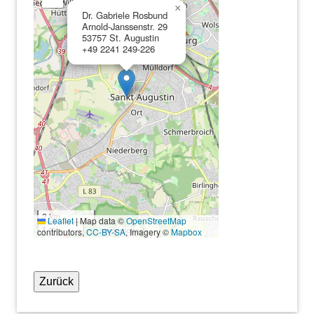
×
Dr. Gabriele Rosbund
Arnold-Janssenstr. 29
53757 St. Augustin
+49 2241 249-226
2 km
Leaflet
|
Map data ©
OpenStreetMap
1 mi
contributors,
CC-BY-SA
, Imagery ©
Mapbox
Zurück