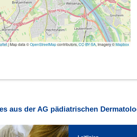
flet
|
Map data ©
OpenStreetMap
contributors,
CC-BY-SA
, Imagery ©
Mapbox
les aus der AG pädiatrischen Dermatolog