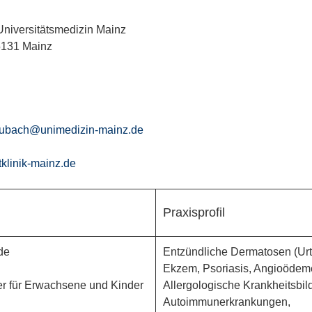
 Universitätsmedizin Mainz
5131 Mainz
aubach@unimedizin-mainz.de
tklinik-mainz.de
Praxisprofil
de
Entzündliche Dermatosen (Urti
Ekzem, Psoriasis, Angioödeme
er für Erwachsene und Kinder
Allergologische Krankheitsbil
Autoimmunerkrankungen,