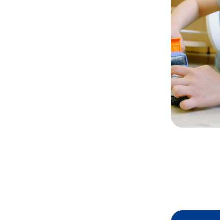
Information für Patientinnen und
Sonnensc
Patienten und ihre Eltern
Aktueller 
Informationsblätter zu Medikamenten
Informatio
in der pädiatrischen Dermatologie
Downloa
Weiter lesen
Weiter 