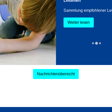
hutz im Kindesalter
Leitlinien
Flyer mit den wichtigsten
Sammlung empfohlener Leit
nen, für Eltern zum
d
Weiter lesen
lesen
Nachrichtenübersicht