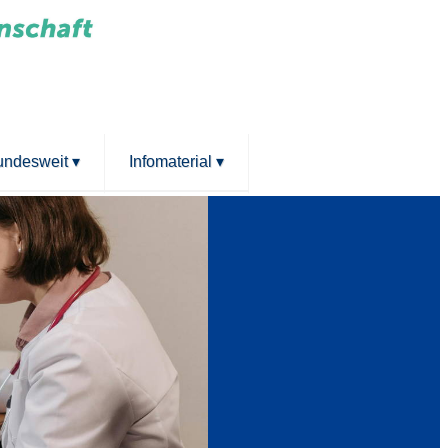
bundesweit
▾
Infomaterial
▾