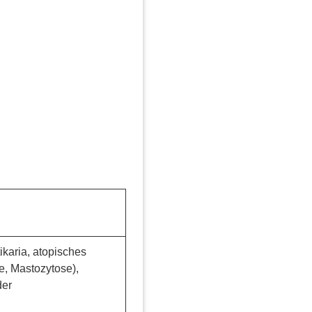
karia, atopisches
, Mastozytose),
der