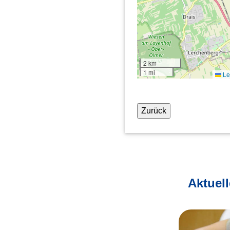
2 km
1 mi
Lea
Zurück
Aktuel