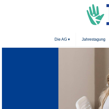
Die AG
▾
Jahrestagung