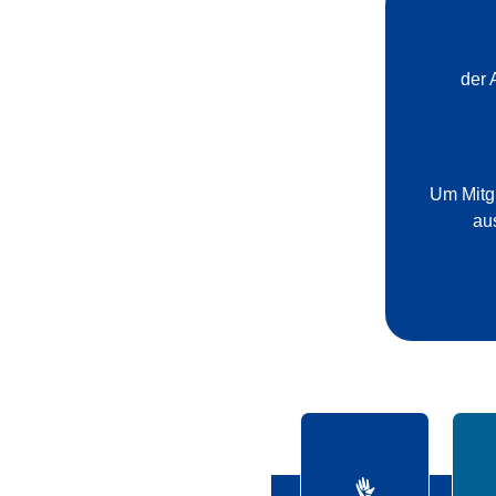
der 
Um Mitgl
au