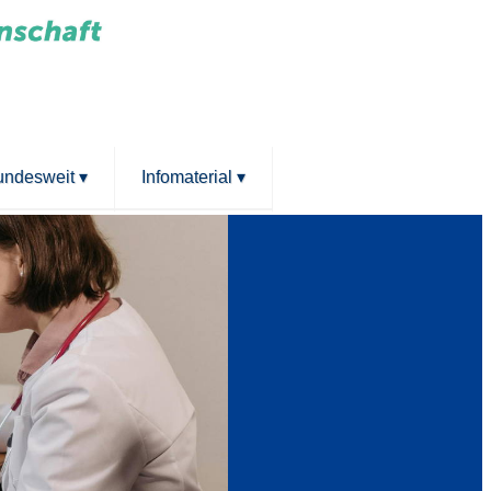
bundesweit
▾
Infomaterial
▾