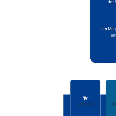
der 
Um Mitgl
au
ST
ÜBER UNS