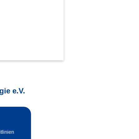
ie e.V.
Information für Patientinnen und
Patienten und ihre Eltern
linien