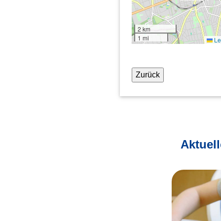
2 km
1 mi
Lea
Zurück
Aktuel
Information für Patientinnen und
Sonnensc
Patienten und ihre Eltern
Aktueller 