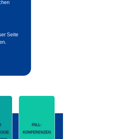
schen
ser Seite
en.
R
FALL-
OGIE
KONFERENZEN