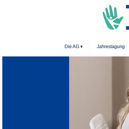
Die AG
▾
Jahrestagung