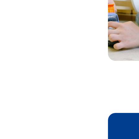
Informationsblätter zu Medikamenten
Informatio
in der pädiatrischen Dermatologie
Downloa
Weiter lesen
Weiter 