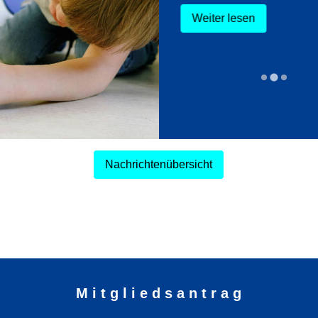
nen, für Eltern zum
d
Weiter lesen
lesen
Nachrichtenübersicht
M i t g l i e d s a n t r a g