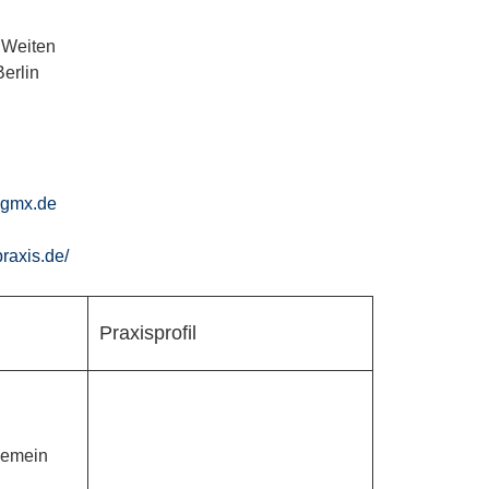
 Weiten
erlin
gmx.de
praxis.de/
Praxisprofil
gemein