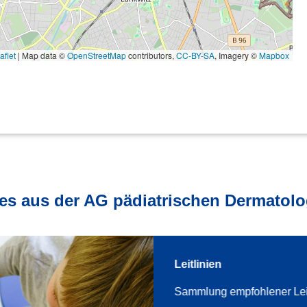
flet
|
Map data ©
OpenStreetMap
contributors,
CC-BY-SA
, Imagery ©
Mapbox
les aus der AG pädiatrischen Dermatolog
hutz im Kindesalter
Leitlinien
Flyer mit den wichtigsten
Sammlung empfohlener Leit