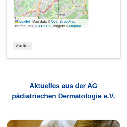
2 km
Leaflet
|
Map data ©
OpenStreetMap
1 mi
contributors,
CC-BY-SA
, Imagery ©
Mapbox
Zurück
Aktuelles aus der AG
pädiatrischen Dermatologie e.V.