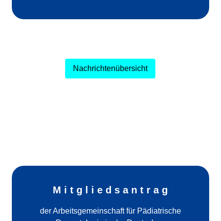
Nachrichtenübersicht
M i t g l i e d s a n t r a g
der Arbeitsgemeinschaft für Pädiatrische