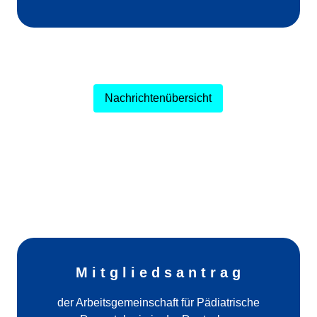
Nachrichtenübersicht
M i t g l i e d s a n t r a g
der Arbeitsgemeinschaft für Pädiatrische