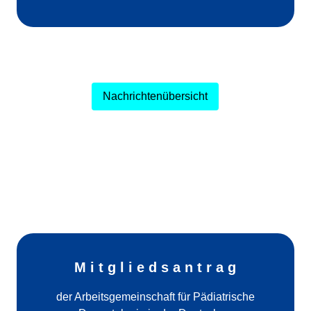
Nachrichtenübersicht
M i t g l i e d s a n t r a g
der Arbeitsgemeinschaft für Pädiatrische