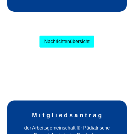
Nachrichtenübersicht
M i t g l i e d s a n t r a g
der Arbeitsgemeinschaft für Pädiatrische