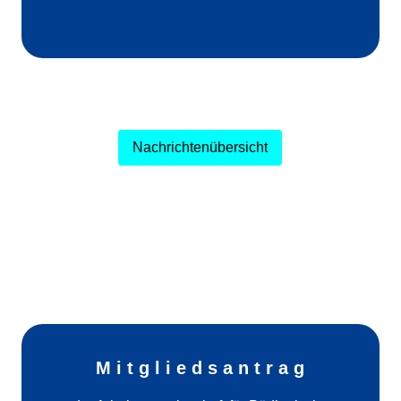
Nachrichtenübersicht
M i t g l i e d s a n t r a g