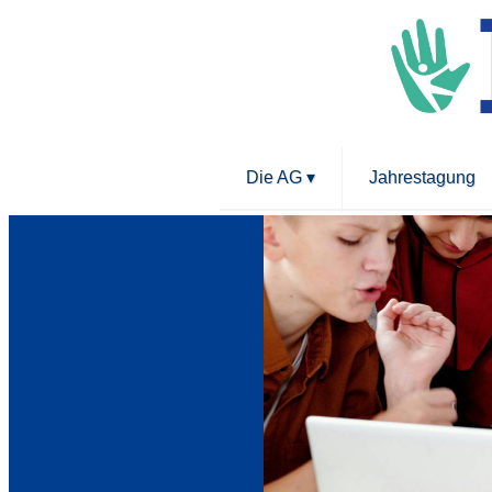
Die AG
▾
Jahrestagung