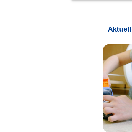
Aktuel
Information für Patientinnen und
Sonnensc
Patienten und ihre Eltern
Aktueller 
Informationsblätter zu Medikamenten
Informatio
in der pädiatrischen Dermatologie
Downloa
Weiter lesen
Weiter 