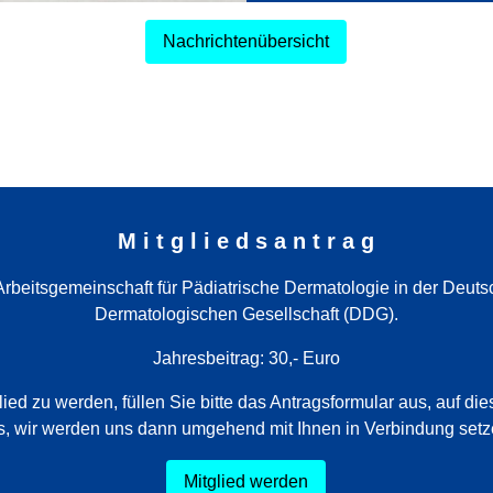
Nachrichtenübersicht
M i t g l i e d s a n t r a g
Arbeitsgemeinschaft für Pädiatrische Dermatologie in der Deut
Dermatologischen Gesellschaft (DDG).
Jahresbeitrag: 30,- Euro
ied zu werden, füllen Sie bitte das Antragsformular aus, auf die
s, wir werden uns dann umgehend mit Ihnen in Verbindung setz
Mitglied werden