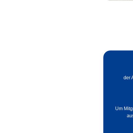
der 
Um Mitgl
au