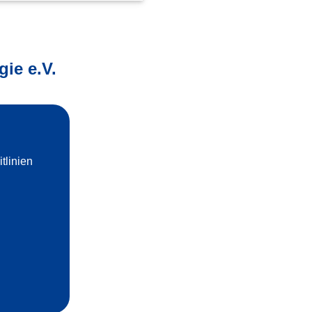
ie e.V.
Information für Patientinnen und
Patienten und ihre Eltern
linien
Informationsblätter zu Medikamenten
in der pädiatrischen Dermatologie
Weiter lesen