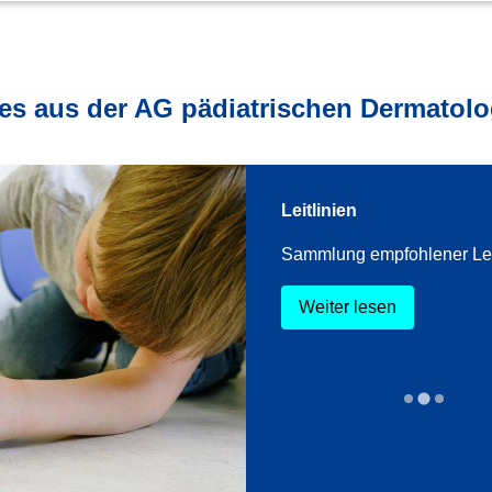
les aus der AG pädiatrischen Dermatolog
hutz im Kindesalter
Leitlinien
Flyer mit den wichtigsten
Sammlung empfohlener Leit
nen, für Eltern zum
d
Weiter lesen
lesen