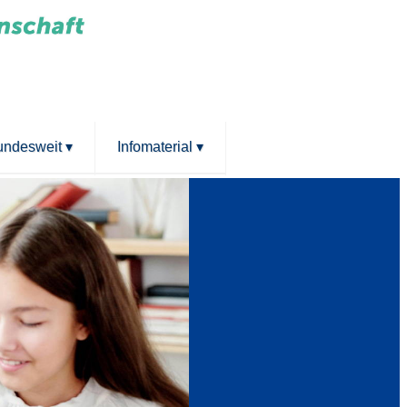
bundesweit
▾
Infomaterial
▾